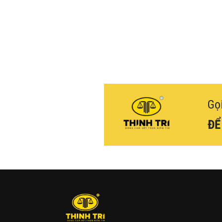
Gọ
ĐỂ