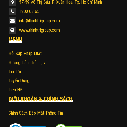
57-59 Võ Thị Sáu, P. Xuân Hòa, Tp. Hồ Chí Minh
1800 63 65
info@thinhtrigroup.com
www.thinhtrigroup.com
MENU
Hỏi Đáp Pháp Luật
Hướng Dẫn Thủ Tục
Tin Tức
Tuyển Dụng
Liên Hệ
ĐIỀU KHOẢN & CHÍNH SÁCH
Chính Sách Bảo Mật Thông Tin