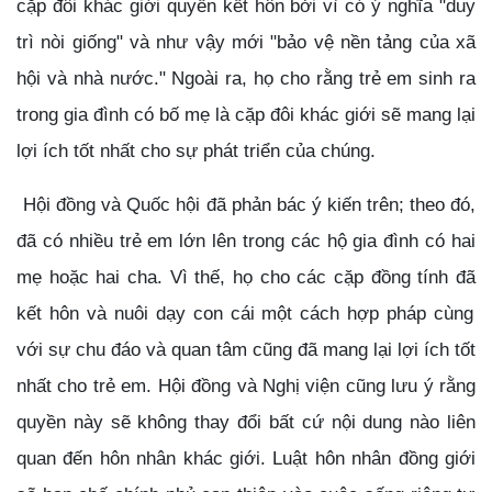
cặp đôi khác giới quyền kết hôn bởi vì
có ý nghĩa "duy
trì nòi giống" và như vậy mới
"bảo vệ nền tảng của xã
hội và nhà nước."
Ngoài ra,
h
ọ cho
rằng
trẻ em sinh ra
trong gia đình có bố mẹ là cặp đôi khác giới sẽ mang lại
lợi ích tốt nhất
cho sự phát triển của chúng.
Hội đồng và Quốc hội
đã
phản bác
ý kiến trên; theo đó,
đã có nhiều
trẻ em lớn lên trong các hộ gia đình có hai
mẹ hoặc hai cha.
Vì thế
, họ
cho
các cặp đồng tính
đã
kết hôn và nuôi dạy con cái một cách hợp pháp
cùng
với sự
chu đáo và quan tâm
cũng đã mang lại
lợi ích tốt
nhất
cho
trẻ em. Hội đồng và Nghị viện cũng lưu ý rằng
quyền này sẽ không thay đổi
bất cứ nội dung nào liên
quan đến hôn nhân khác giới. Luật hôn nhân đồng giới