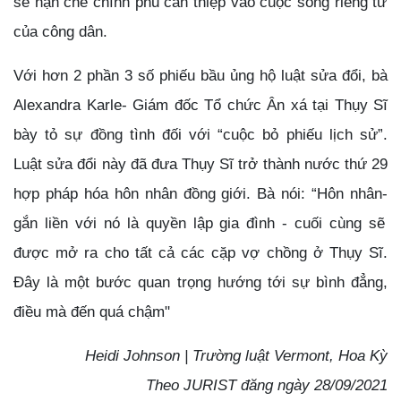
sẽ hạn chế chính phủ can thiệp vào cuộc sống riêng tư
của công dân.
Với hơn 2 phần 3 số phiếu bầu ủng hộ luật sửa đổi
,
bà
Alexandra Karle
-
Giám đốc Tổ chức Ân xá
tại
Thụy Sĩ
bày tỏ sự
đồng tình
đối với “cuộc bỏ phiếu lịch sử”
.
Luật sửa đổi này đã
đưa Thụy Sĩ trở thành
nước
thứ 29
hợp pháp hóa
hôn nhân đồng giới.
Bà nói:
“Hôn nhân
-
gắn liền với
nó là
quyền lập gia đình - cuối cùng sẽ
được mở
ra
cho tất cả các cặp vợ chồng ở Thụy Sĩ.
Đây là một bước quan trọng hướng tới
sự
bình đẳng
,
điều mà đến quá chậm
"
Heidi Johnson | Trường luật Vermont, Hoa Kỳ
Theo JURIST đăng ngày 28/09/2021