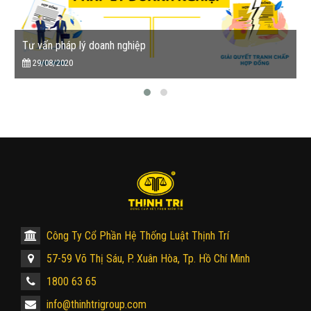
Tư vấn pháp lý doanh nghiệp
29/08/2020
Công Ty Cổ Phần Hệ Thống Luật Thịnh Trí
57-59 Võ Thị Sáu, P. Xuân Hòa, Tp. Hồ Chí Minh
1800 63 65
info@thinhtrigroup.com