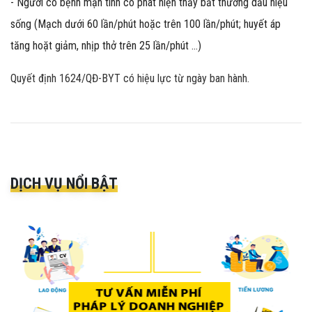
- Người có bệnh mạn tính có phát hiện thấy bất thường dấu hiệu
sống (Mạch dưới 60 lần/phút hoặc trên 100 lần/phút; huyết áp
tăng hoặt giảm, nhịp thở trên 25 lần/phút …)
Quyết định 1624/QĐ-BYT có hiệu lực từ ngày ban hành.
DỊCH VỤ NỔI BẬT