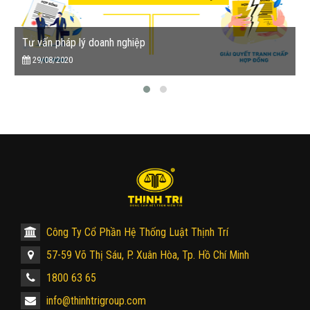
Tư vấn pháp lý doanh nghiệp
29/08/2020
Công Ty Cổ Phần Hệ Thống Luật Thịnh Trí
57-59 Võ Thị Sáu, P. Xuân Hòa, Tp. Hồ Chí Minh
1800 63 65
info@thinhtrigroup.com