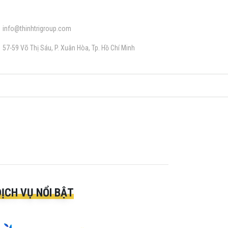
info@thinhtrigroup.com
57-59 Võ Thị Sáu, P. Xuân Hòa, Tp. Hồ Chí Minh
DỊCH VỤ NỔI BẬT