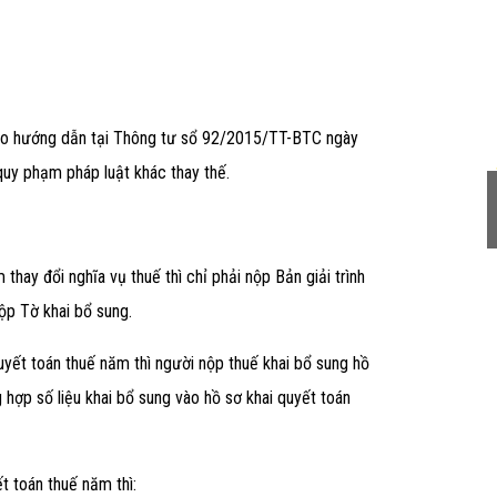
eo hướng dẫn tại Thông tư sổ 92/2015/TT-BTC ngày
uy phạm pháp luật khác thay thế.
iễn phí Dịch vụ kế toán
Tư vấn pháp lý doanh nghiệp
2020
29/08/2020
thay đổi nghĩa vụ thuế thì chỉ phải nộp Bản giải trình
nộp Tờ khai bổ sung.
uyết toán thuế năm thì người nộp thuế khai bổ sung hồ
g hợp số liệu khai bổ sung vào hồ sơ khai quyết toán
t toán thuế năm thì: