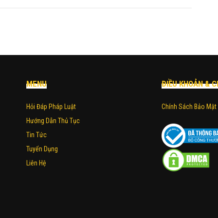
MENU
ĐIỀU KHOẢN & C
Hỏi Đáp Pháp Luật
Chính Sách Bảo Mật
Hướng Dẫn Thủ Tục
Tin Tức
Tuyển Dụng
Liên Hệ