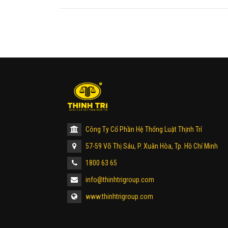
Công Ty Cổ Phần Hệ Thống Luật Thịnh Trí
57-59 Võ Thị Sáu, P. Xuân Hòa, Tp. Hồ Chí Minh
1800 63 65
info@thinhtrigroup.com
www.thinhtrigroup.com