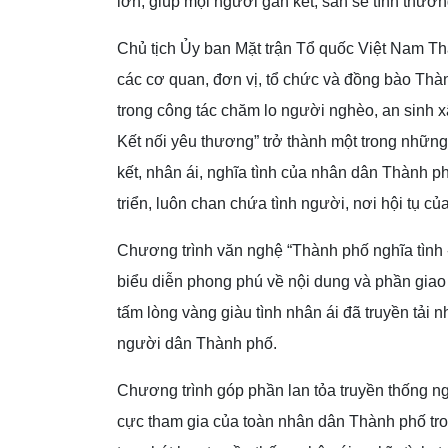
lớn, giúp mọi người gắn kết, san sẻ tình thươ
Chủ tịch Ủy ban Mặt trận Tổ quốc Việt Nam Thà
các cơ quan, đơn vị, tổ chức và đồng bào Thà
trong công tác chăm lo người nghèo, an sinh x
Kết nối yêu thương” trở thành một trong những 
kết, nhân ái, nghĩa tình của nhân dân Thành p
triển, luôn chan chứa tình người, nơi hội tụ 
Chương trình văn nghệ “Thành phố nghĩa tình 
biểu diễn phong phú về nội dung và phần giao
tấm lòng vàng giàu tình nhân ái đã truyền tải
người dân Thành phố.
Chương trình góp phần lan tỏa truyền thống ng
cực tham gia của toàn nhân dân Thành phố tro