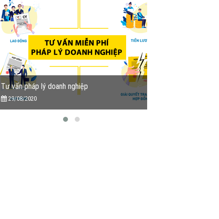
Tư vấn pháp lý doanh nghiệp
Tu vấn miễn phí Dịc
29/08/2020
13/05/2020