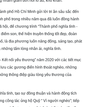
ng nhằm giảm bớt nỗi lo âu, khó khăn.
nh phố Hồ Chí Minh gửi lời tri ân sâu sắc đến
nh phố trong nhiều năm qua đã luôn đồng hành
ã hội, để chương trình “Thành phố nghĩa tình -
điểm son, thể hiện truyền thống tốt đẹp, đoàn
hố, là địa phương luôn năng động, sáng tạo, phát
của những tấm lòng nhân ái, nghĩa tình.
- Kết nối yêu thương” năm 2020 với các tiết mục
 lưu các gương điển hình thoát nghèo, những
 những thông điệp giàu lòng yêu thương của
hĩa tình, tạo sự đồng thuận và hành động tích
ng công tác ủng hộ Quỹ “ Vì người nghèo”; tiếp