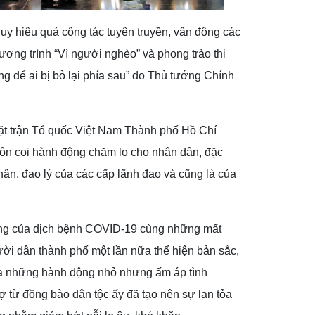
uy hiệu quả công tác tuyên truyền, vận động các
ng trình “Vì người nghèo” và phong trào thi
g để ai bị bỏ lại phía sau” do Thủ tướng Chính
Mặt trận Tổ quốc Việt Nam Thành phố Hồ Chí
uôn coi hành động chăm lo cho nhân dân, đặc
hận, đạo lý của các cấp lãnh đạo và cũng là của
ng của dịch bệnh COVID-19 cùng những mất
ời dân thành phố một lần nữa thể hiện bản sắc,
 qua những hành động nhỏ nhưng ấm áp tình
 từ đồng bào dân tộc ấy đã tạo nên sự lan tỏa