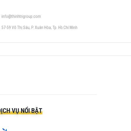
info@thinhtrigroup.com
57-59 Võ Thị Sáu, P. Xuân Hòa, Tp. Hồ Chí Minh
DỊCH VỤ NỔI BẬT