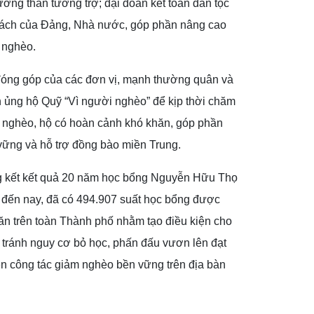
tương thân tương trợ; đại đoàn kết toàn dân tộc
 sách của Đảng, Nhà nước, góp phần nâng cao
 nghèo.
đóng góp của các đơn vị, mạnh thường quân và
 ủng hộ Quỹ “Vì người nghèo” để kịp thời chăm
ận nghèo, hộ có hoàn cảnh khó khăn, góp phần
vững và hỗ trợ đồng bào miền Trung.
ổng kết kết quả 20 năm học bổng Nguyễn Hữu Thọ
1 đến nay, đã có 494.907 suất học bổng được
ăn trên toàn Thành phố nhằm tạo điều kiện cho
, tránh nguy cơ bỏ học, phấn đấu vươn lên đạt
iện công tác giảm nghèo bền vững trên địa bàn