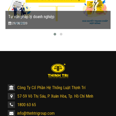
Tư vấn pháp lý doanh nghiệp
29/08/2020
Công Ty Cổ Phần Hệ Thống Luật Thịnh Trí
57-59 Võ Thị Sáu, P. Xuân Hòa, Tp. Hồ Chí Minh
1800 63 65
info@thinhtrigroup.com