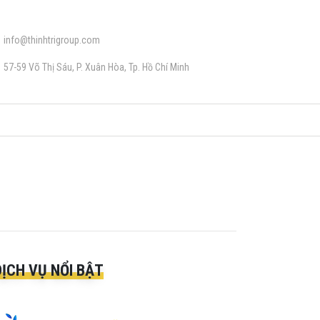
info@thinhtrigroup.com
57-59 Võ Thị Sáu, P. Xuân Hòa, Tp. Hồ Chí Minh
DỊCH VỤ NỔI BẬT