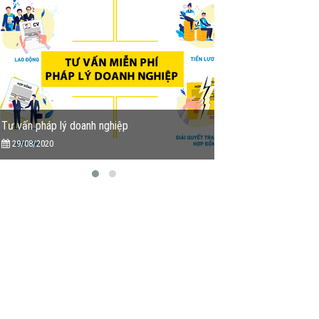
Tư vấn pháp lý doanh nghiệp
Tu vấn miễn phí Dịc
29/08/2020
13/05/2020