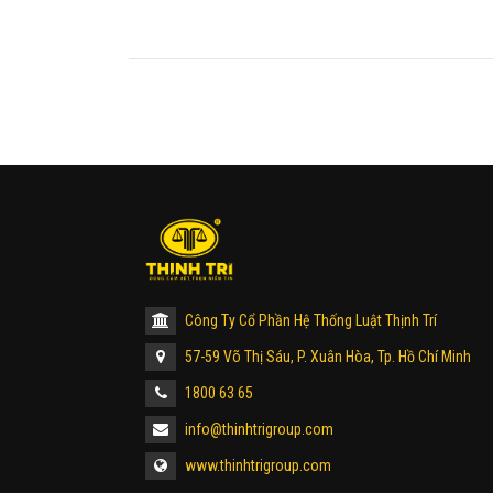
Công Ty Cổ Phần Hệ Thống Luật Thịnh Trí
57-59 Võ Thị Sáu, P. Xuân Hòa, Tp. Hồ Chí Minh
1800 63 65
info@thinhtrigroup.com
www.thinhtrigroup.com