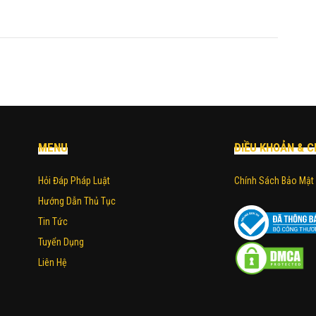
MENU
ĐIỀU KHOẢN & C
Hỏi Đáp Pháp Luật
Chính Sách Bảo Mật
Hướng Dẫn Thủ Tục
Tin Tức
Tuyển Dụng
Liên Hệ