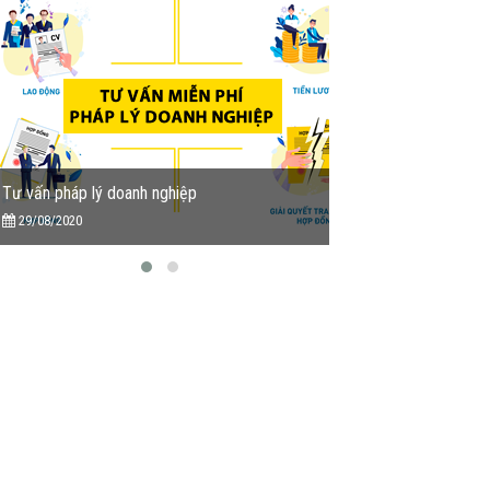
Tư vấn pháp lý doanh nghiệp
Tu vấn miễn phí Dịc
29/08/2020
13/05/2020