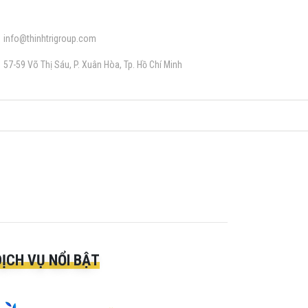
info@thinhtrigroup.com
57-59 Võ Thị Sáu, P. Xuân Hòa, Tp. Hồ Chí Minh
DỊCH VỤ NỔI BẬT