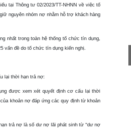
iểu tại Thông tư 02/2023/TT-NHNN về việc tổ
và giữ nguyên nhóm nợ nhằm hỗ trợ khách hàng
g nhất trong toàn hệ thống tổ chức tín dụng,
5 vấn đề do tổ chức tín dụng kiến nghị.
Tu vấn miễn phí Dịch vụ kế toán
13/05/2020
 lại thời hạn trả nợ:
ụng được xem xét quyết định cơ cấu lại thời
i của khoản nợ đáp ứng các quy định từ khoản
hạn trả nợ là số dư nợ lãi phát sinh từ “dư nợ