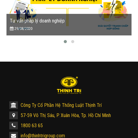
Tư vấn pháp lý doanh nghiệp
29/08/2020
Công Ty Cổ Phần Hệ Thống Luật Thịnh Trí
57-59 Võ Thị Sáu, P. Xuân Hòa, Tp. Hồ Chí Minh
1800 63 65
info@thinhtrigroup.com