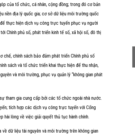
 góp của tổ chức, cá nhân, cộng đồng; trong đó cơ bản
iệu nền địa lý quốc gia; cơ sở dữ liệu môi trường quốc
ở để thực hiện dịch vụ công trực tuyến phục vụ người
ới Chính phủ số, phát triển kinh tế số, xã hội số, đô thị
Tu vấn miễn phí Dịch vụ kế toán
ơ chế, chính sách bảo đ
ả
m phát triển Chính ph
ủ số
13/05/2020
ính sách và tổ chức triển khai thực hiện để thu nhận,
 nguyên và môi trường, phục vụ quản lý “không gian phát
 sự tham gia cung cấp bởi các tổ chức ngoài nhà nước.
yến; tích hợ
p các dịch vụ công trực tuyến với
Cổng
 hài lòng về việc giải quyết thủ tục hành chính.
a về dữ liệu tài nguyên và môi trường trên không gian