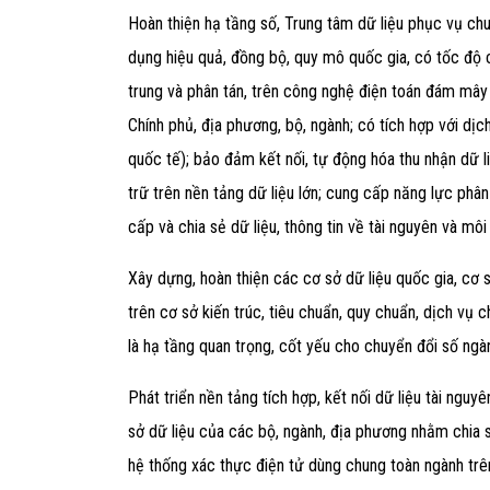
Hoàn thiện hạ tầng số, Trung tâm dữ liệu phục vụ chuy
dụng hiệu quả, đồng bộ, quy mô quốc gia, có tốc độ c
trung và phân tán, trên công nghệ điện toán đám mâ
Chính phủ, địa phương, bộ, ngành; có tích hợp với d
quốc tế); bảo đảm kết nối, tự động hóa thu nhận dữ li
trữ trên nền tảng dữ liệu lớn; cung cấp năng lực phân
cấp và chia sẻ dữ liệu, thông tin về tài nguyên và môi
Xây dựng, hoàn thiện các cơ sở dữ liệu quốc gia, cơ 
trên cơ sở kiến trúc, tiêu chuẩn, quy chuẩn, dịch vụ 
là hạ tầng quan trọng, cốt yếu cho chuyển đổi số ngà
Phát triển nền tảng tích hợp, kết nối dữ liệu tài nguy
sở dữ liệu của các bộ, ngành, địa phương nhằm chia s
hệ thống xác thực điện tử dùng chung toàn ngành trên