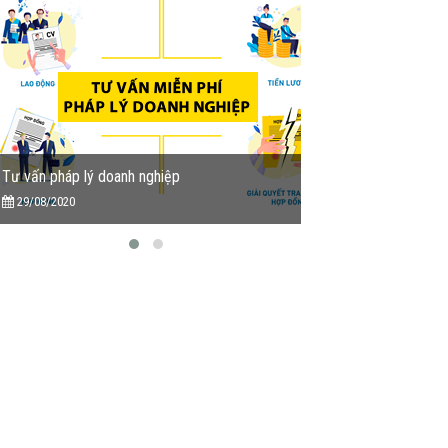
Tư vấn pháp lý doanh nghiệp
Tu vấn miễn phí Dịc
29/08/2020
13/05/2020