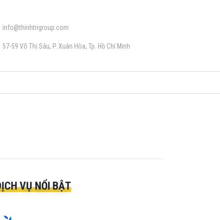
info@thinhtrigroup.com
57-59 Võ Thị Sáu, P. Xuân Hòa, Tp. Hồ Chí Minh
DỊCH VỤ NỔI BẬT