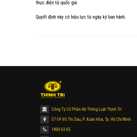
thực điện tử
quốc gia.
Quyết định này có hiệu lực từ ngày ký ban hành.
Công Ty Cổ Phần Hệ Thống Luật Thịnh Trí
57-59 Võ Thị Sáu, P. Xuân Hòa, Tp. Hồ Chí Minh
1800 63 65