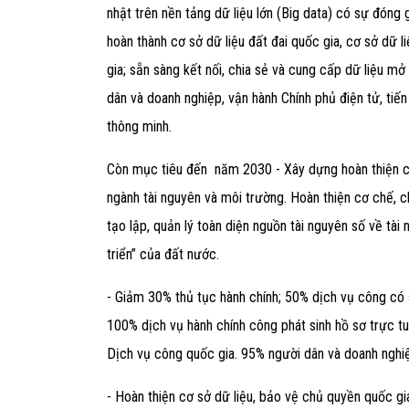
nhật trên nền tảng dữ liệu lớn (Big data) có sự đóng
hoàn thành cơ sở dữ liệu đất đai quốc gia, cơ sở dữ l
gia; sẵn sàng kết nối, chia sẻ và cung cấp dữ liệu m
dân và doanh nghiệp, vận hành Chính phủ điện tử, tiến t
thông minh.
Tư vấn pháp lý doanh nghiệp
Còn mục tiêu đến năm 2030 - Xây dựng hoàn thiện c
29/08/2020
ngành tài nguyên và môi trường. Hoàn thiện cơ chế, ch
tạo lập, quản lý toàn diện nguồn tài nguyên số về tài
triển” của đất nước.
- Giảm 30% thủ tục hành chính; 50% dịch vụ công có
100% dịch vụ hành chính công phát sinh hồ sơ trực tu
Dịch vụ công quốc gia. 95% người dân và doanh nghiệp
- Hoàn thiện cơ sở dữ liệu, bảo vệ chủ quyền quốc gi