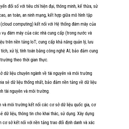
ển đổi số với tiêu chí hiện đại, thông minh, kế thừa, sử
ao, an toàn, an ninh mạng, kết hợp giữa mô hình tập
y (cloud computing) kết nối với Hệ thống đám mây của
ịch vụ đám mây của các nhà cung cấp (trong nước và
ệu trên nền tảng loT; cung cấp khả năng quản lý, lưu
 tích, xử lý, tính toán bằng công nghệ AI; bảo đảm cung
 trường theo thời gian thực.
sở dữ liệu chuyên ngành về tài nguyên và môi trường
chia sẻ dữ liệu thống nhất, bảo đảm nền tảng về dữ liệu
nh tài nguyên và môi trường.
ên và môi trường kết nối các cơ sở dữ liệu quốc gia, cơ
ẻ dữ liệu, thông tin cho khai thác, sử dụng. Xây dựng
 cơ sở kết nối với nền tảng trao đổi định danh và xác