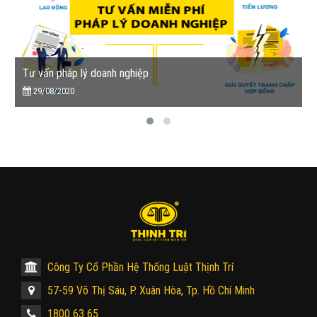
Tư vấn pháp lý doanh nghiệp
29/08/2020
Công Ty Cổ Phần Hệ Thống Luật Thịnh Trí
57-59 Võ Thị Sáu, P. Xuân Hòa, Tp. Hồ Chí Minh
1800 63 65