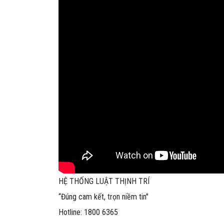
áp lý doanh nghiệp
Tu vấn miễn phí Dịch vụ kế to
20
13/05/2020
HỆ THỐNG LUẬT THỊNH TRÍ
“Đúng cam kết, trọn niềm tin"
Hotline: 1800 6365