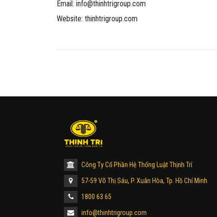
Email: info@thinhtrigroup.com
Website: thinhtrigroup.com
Công Ty Cổ Phần Hệ Thống Luật Thịnh Trí
57-59 Võ Thị Sáu, P. Xuân Hòa, Tp. Hồ Chí Minh
1800 63 65
info@thinhtrigroup.com