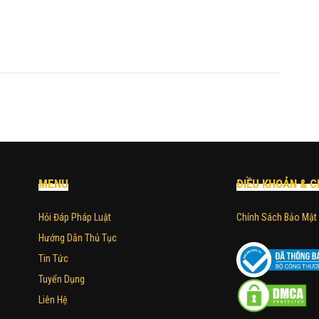
MENU
ĐIỀU KHOẢN & C
Hỏi Đáp Pháp Luật
Chính Sách Bảo Mật
Hướng Dẫn Thủ Tục
Tin Tức
Tuyển Dụng
Liên Hệ