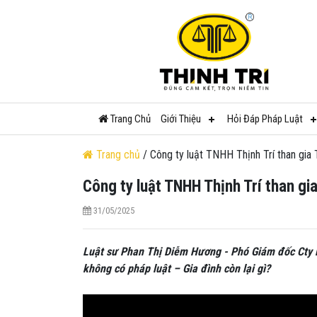
Trang Chủ
Giới Thiệu
Hỏi Đáp Pháp Luật
Trang chủ
/ Công ty luật TNHH Thịnh Trí than gia 
Công ty luật TNHH Thịnh Trí than gi
31/05/2025
Luật sư Phan Thị Diễm Hương - Phó Giám đốc Cty l
không có pháp luật – Gia đình còn lại gì?