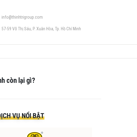
info@thinhtrigroup.com
57-59 Võ Thị Sáu, P. Xuân Hòa, Tp. Hồ Chí Minh
h còn lại gì?
DỊCH VỤ NỔI BẬT