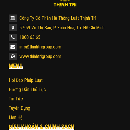
Công Ty Cổ Phần Hệ Thống Luật Thịnh Trí
57-59 Võ Thị Sáu, P. Xuân Hòa, Tp. Hồ Chí Minh
1800 63 65
info@thinhtrigroup.com
www.thinhtrigroup.com
MENU
Hỏi Đáp Pháp Luật
Hướng Dẫn Thủ Tục
Tin Tức
Tuyển Dụng
Liên Hệ
ĐIỀU KHOẢN & CHÍNH SÁCH